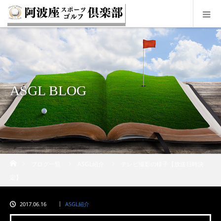
ASGL BLOG
ホーム
ブログ一覧
ASGL紹介
テレビ撮影の様子【放送日時決
定】
2017.06.16
ASGL紹介