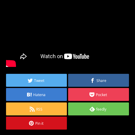
Tweet
Share
Hatena
Pocket
RSS
feedly
Pin it