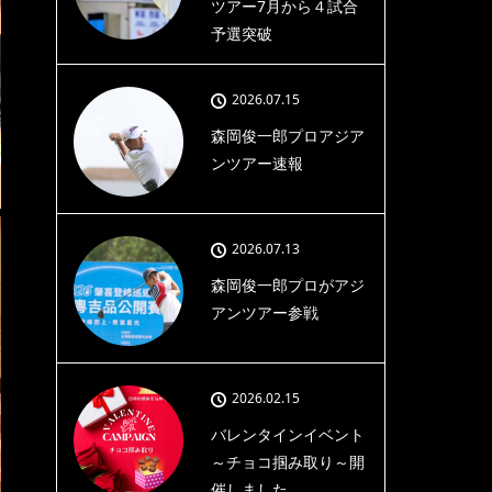
ツアー7月から４試合
予選突破
2026.07.15
森岡俊一郎プロアジア
ンツアー速報
2026.07.13
森岡俊一郎プロがアジ
アンツアー参戦
2026.02.15
バレンタインイベント
～チョコ掴み取り～開
催しました