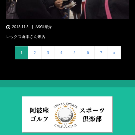
2018.11.5
ASGL紹介
レックス倉本さん来店
1
2
3
4
5
6
7
»