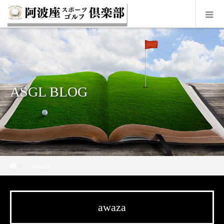
ASGL BLOG
ホーム
awaza
awaza