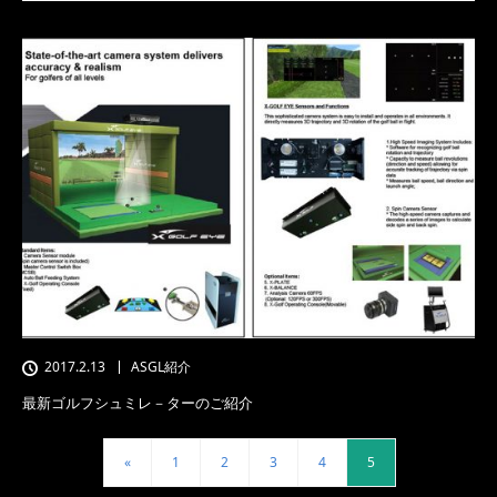
2017.2.13
ASGL紹介
最新ゴルフシュミレ－ターのご紹介
«
1
2
3
4
5